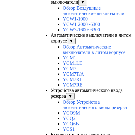
выключатели
▼
Обзор Воздушные
автоматические выключатели
YCW1-1000
YCW1-2000~6300
YCW3-1600~6300
Автоматические выключатели в литом
корпусе
▼
Обзор Автоматические
выключатели в литом корпусе
YCM1
YCM1LE
YCM7
YCM7T/A
YCM7RT
YCM7RE
Устройства автоматического ввода
резерва
▼
Обзор Устройства
автоматического ввода резерва
YCQ9M
YCQ2
YCQ6B
YCS1
Выключатели-разъединитель-