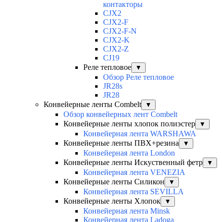
контакторы
CJX2
CJX2-F
CJX2-F-N
CJX2-K
CJX2-Z
CJ19
Реле тепловое
▼
Обзор Реле тепловое
JR28s
JR28
Конвейерные ленты Combelt
▼
Обзор конвейерных лент Combelt
Конвейерные ленты хлопок полиэстер
▼
Конвейерная лента WARSHAWA
Конвейерные ленты ПВХ+резина
▼
Конвейерная лента London
Конвейерные ленты Искуственный фетр
▼
Конвейерная лента VENEZIA
Конвейерные ленты Силикон
▼
Конвейерная лента SEVILLA
Конвейерные ленты Хлопок
▼
Конвейерная лента Minsk
Конвейерная лента Ladoga