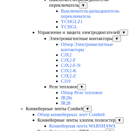
переключатель
▼
Выключатель-разъединитель-
переключатель
YCHGLZ1
YCHGL
Управление и защита электродвигателей
▼
Электромагнитные контакторы
▼
Обзор Электромагнитные
контакторы
CJX2
CJX2-F
CJX2-F-N
CJX2-K
CJX2-Z
CJ19
Реле тепловое
▼
Обзор Реле тепловое
JR28s
JR28
Конвейерные ленты Combelt
▼
Обзор конвейерных лент Combelt
Конвейерные ленты хлопок полиэстер
▼
Конвейерная лента WARSHAWA