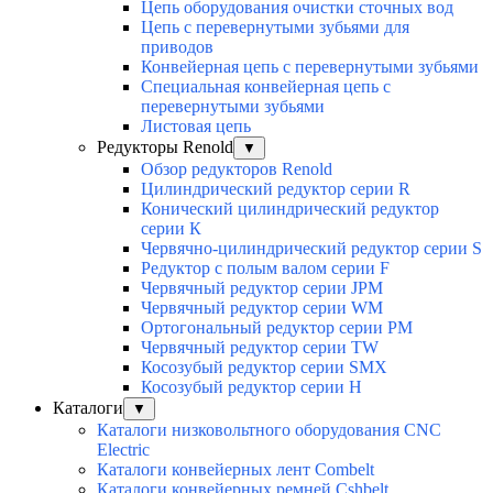
Цепь оборудования очистки сточных вод
Цепь с перевернутыми зубьями для
приводов
Конвейерная цепь с перевернутыми зубьями
Специальная конвейерная цепь с
перевернутыми зубьями
Листовая цепь
Редукторы Renold
▼
Обзор редукторов Renold
Цилиндрический редуктор серии R
Конический цилиндрический редуктор
серии К
Червячно-цилиндрический редуктор серии S
Редуктор с полым валом серии F
Червячный редуктор серии JPM
Червячный редуктор серии WM
Ортогональный редуктор серии PM
Червячный редуктор серии TW
Косозубый редуктор серии SMX
Косозубый редуктор серии Н
Каталоги
▼
Каталоги низковольтного оборудования CNC
Electric
Каталоги конвейерных лент Combelt
Каталоги конвейерных ремней Cshbelt