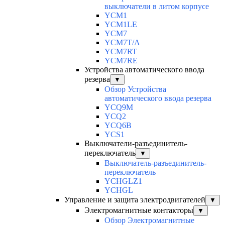
выключатели в литом корпусе
YCM1
YCM1LE
YCM7
YCM7T/A
YCM7RT
YCM7RE
Устройства автоматического ввода
резерва
▼
Обзор Устройства
автоматического ввода резерва
YCQ9M
YCQ2
YCQ6B
YCS1
Выключатели-разъединитель-
переключатель
▼
Выключатель-разъединитель-
переключатель
YCHGLZ1
YCHGL
Управление и защита электродвигателей
▼
Электромагнитные контакторы
▼
Обзор Электромагнитные