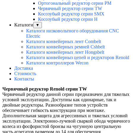
Ортогональный редуктор серии PM
Червячный редуктор серии TW
Косозубый редуктор серии SMX
Косозубый редуктор серии Н
Каталоги
▼
Каталоги низковольтного оборудования CNC
Electric
Каталоги конвейерных лент Combelt
Каталоги конвейерных ремней Cshbelt
Каталоги конвейерных лент Hongsbelt
Каталоги конвейерныз цепей и редукторов Renold
Каталоги контроллеров Wecon
Доставка
Стоимость
Контакты
Червячный редуктор Renold серии TW
Червячный редуктор данной серии предназначен для тяжелых
условий эксплуатации. Доступны как одинарные, так и
двойные редукторы. Разнообразие типов устройств
обеспечивает гибкость конструкции при монтаже.
Дополнительная защита для агрессивных и тяжелых условий
эксплуатации. Электронно-лучевой сваркой обода червячного
колеса из фосфористой бронзы на чугунную центральную
часть агрегатов размером до 14 для обеспечения