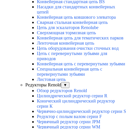
Конвейерная стандартная цепь BS
Насадки для стандартных конвейерных
цепей
Конвейерная цепь ковшового элеватора
Сварная стальная конвейерная цепь
Цепь для эскалаторов Renolube
Сверхмощная тормозная цепь
Конвейерная цепь для тематических парков
Ленточная конвейерная цепь
Цепь оборудования очистки сточных вод
Цепь с перевернутыми зубьями для
приводов
Конвейерная цепь с перевернутыми зубьями
Специальная конвейерная цепь с
перевернутыми зубьями
Листовая цепь
Редукторы Renold
▼
Обзор редукторов Renold
Цилиндрический редуктор серии R
Конический цилиндрический редуктор
серии К
Червячно-цилиндрический редуктор серии S
Редуктор с полым валом серии F
Червячный редуктор серии JPM
Червячный редуктор серии WM