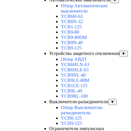
▼
Обзор Автоматические
выключатели
YCB6H-63
YCB6N-32
YCB1-125
YCB9-80
YCB9-80DM
YCB9N-40
YCB9-125
Устройства защитного отключения
▼
Обзор АВДТ
YCB6HLN-63
YCB6HLE-63
YCB9NL-40
YCB9LE-80M
YCB1LE-125
YCB9L-40
YCB9RL-100
Выключатели-разъединители
▼
Обзор Выключатели-
разъединители
YCH6-125
YCH9-125
Ограничители импульсных